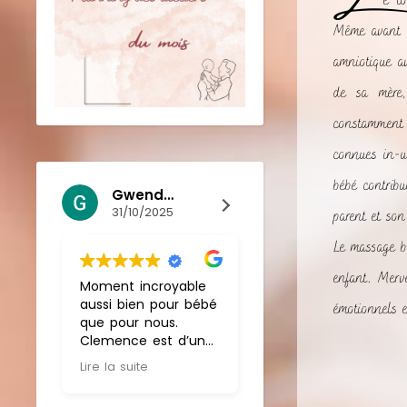
e to
Même avant s
amniotique a
de sa mère,
constamment 
connues in-ut
bébé contribu
Gwendoline Lecigne
Nadège JURY
31/10/2025
17/10/2025
parent et son
Le massage bé
enfant. Merve
Moment incroyable
Nous avons vécu un
aussi bien pour bébé
moment hors du
émotionnels e
que pour nous.
temps lors du
Clemence est d’une
thalasso bain de
gentillesse sans nom.
notre fille.
Lire la suite
Lire la suite
Je vous
C'était si doux, si
recommande
apaisant et si