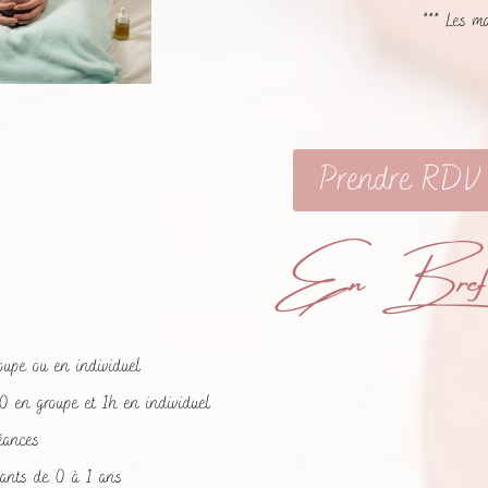
*** Les m
Prendre RDV
En Bref .
roupe ou en individuel
0 en groupe et 1h en individuel
éances
fants de 0 à 1 ans