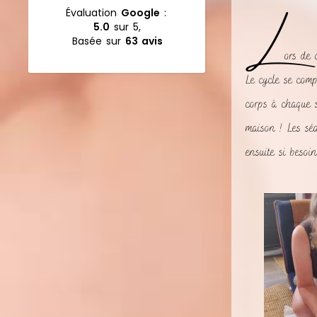
L
Clemence et son
émouvant.
Évaluation
Google
:
bain thérapeutique.
À s'offrir ou à se
5.0
sur 5,
faire offrir sans
Basée sur
63 avis
hésiter !
ors de 
1000 mercis
Clémence pour ce
Le cycle se com
bel instant de
corps à chaque s
"douce heure" dans
votre petit "cocon'.
maison ! Les séa
ensuite si besoin