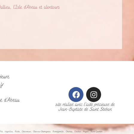
ieu, l'Isle d'Abeau et alentours
Heure
fr
le d’Abeau
site réalisé avec l’aide précieuse de
Jean-Baptiste de Saint Steban
-Pin, Veyssilieu, Roche, Chèzeneuve, Charvieu-Chamagnieu, Bonnefamille, Chozeau, Crachier, Meyrié, Saint-Quentin-