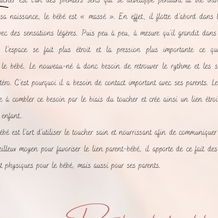
ucher est l’un des premiers sens qui se développe pendant la vie intra
a naissance, le bébé est « massé ». En effet, il flotte d’abord dans l
vec des sensations légères. Puis peu à peu, à mesure qu’il grandit dans 
 l’espace se fait plus étroit et la pression plus importante ce qu
le bébé. Le nouveau-né à donc besoin de retrouver le rythme et les s
éro. C’est pourquoi il a besoin de contact important avec ses parents. L
e à combler ce besoin par le biais du toucher et crée ainsi un lien étroi
L C
Maud Bernet
16/10/2025
15/10/2025
 enfant.
bé est l’art d’utiliser le toucher sain et nourrissant afin de communique
illeux moyen pour favoriser le lien parent-bébé, il apporte de ce fait des
Nous avons eu la
Nous avons fait
grande chance de
confiance à
t physiques pour le bébé, mais aussi pour ses parents.
vivre l'expérience du
Clémence pour un
bain qui a été un
bain Thalasso pour
très grand moment
notre nouveau-né.
Lire la suite
Lire la suite
d'émotions, de
C’était un moment
douceur et de
très doux, rempli