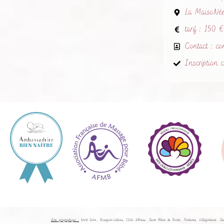
La MaisoNée,
tarif : 150 
Contact : co
Inscription c
Zone géographique :
Nord Isère, Bourgoin-Jallieu, l’Isle d’Abeau, Saint Alban de Roche, Frontonas, Villefontaine, S