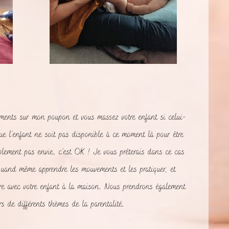
ments sur mon poupon et vous massez votre enfant si celui-
que l’enfant ne soit pas disponible à ce moment là pour être
plement pas envie, c’est OK ! Je vous prêterais dans ce cas
uand même apprendre les mouvements et les pratiquer, et
aire avec votre enfant à la maison. Nous prendrons également
 de différents thèmes de la parentalité.