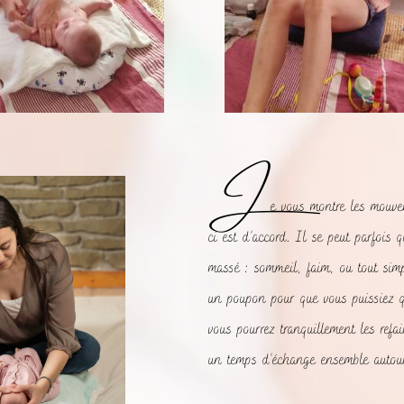
merveilleux cadeau
à faire à des parents
et leur bébé !
J
e vous montre les mouve
ci est d’accord. Il se peut parfois 
massé : sommeil, faim, ou tout sim
un poupon pour que vous puissiez q
vous pourrez tranquillement les ref
un temps d’échange ensemble autours