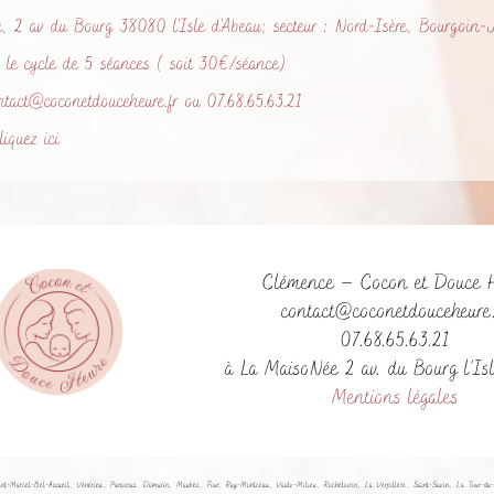
 2 av du Bourg 38080 l'Isle d'Abeau; secteur : Nord-Isère, Bourgoin-Jall
€ le cycle de 5 séances ( soit 30€/séance)
ntact@coconetdouceheure.fr ou 07.68.65.63.21
liquez ici
Clémence – Cocon et Douce 
contact@coconetdouceheure.
07.68.65.63.21
à La MaisoNée 2 av. du Bourg l’Is
Mentions légales
aint-Marcel-Bel-Accueil, Vénérieu, Panossas, Domarin, Maubec, Four, Ruy-Montceau, Vaulx-Milieu, Rochetoirin, La Verpillère, Saint-Savin, La Tour-du