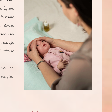
-utérine.
e liquide
le ventre
i stimule
ensations
e massage
t entre le
Florine Martin
M J
15/08/2025
29/07/2025
r avec son
 bienfaits
Un grand merci à
Merci beaucoup à
Clemence pour sa
Clémence pour sa
patience, sa douceur
gentillesse, sa
et ce magnifique
douceur et son
moment que nous
professionnalisme
Lire la suite
Lire la suite
avons passé avec
lors du bain thalasso
nos enfants autour
de notre bébé. Je ne