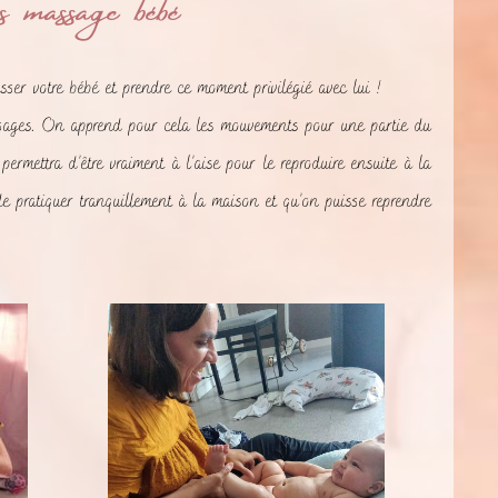
 massage bébé
du bain thalasso
peux que vous
bébé. Clemence a
conseiller de lui
pris le temps pour
confier ce beau
notre fils et a réalisé
moment de partage.
ser votre bébé et prendre ce moment privilégié avec lui !
ce soin avec
Nous reviendrons
douceur et
pour d’autres ateliers
sages. On apprend pour cela les mouvements pour une partie du
bienveillance.
avec plaisir !
rmettra d’être vraiment à l’aise pour le reproduire ensuite à la
 pratiquer tranquillement à la maison et qu’on puisse reprendre