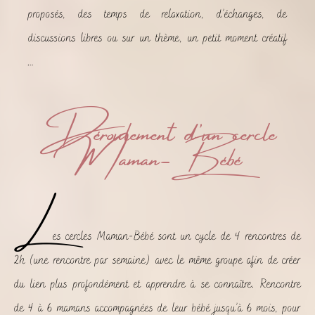
proposés, des temps de relaxation, d’échanges, de
discussions libres ou sur un thème, un petit moment créatif
…
Déroulement d'un cercle
Maman-Bébé
L
es cercles Maman-Bébé sont un cycle de 4 rencontres de
2h (une rencontre par semaine) avec le même groupe afin de créer
du lien plus profondément et apprendre à se connaître. Rencontre
de 4 à 6 mamans accompagnées de leur bébé jusqu’à 6 mois, pour