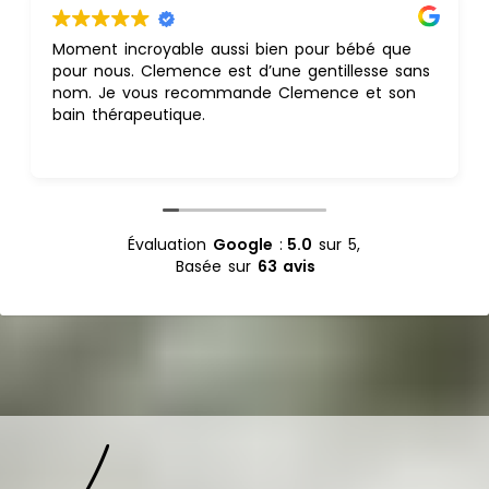
Nous avons vécu un moment hors du temps
s
lors du thalasso bain de notre fille.
C'était si doux, si apaisant et si émouvant.
À s'offrir ou à se faire offrir sans hésiter !
1000 mercis Clémence pour ce bel instant de
Lire la suite
"douce heure" dans votre petit "cocon'.
Évaluation
Google
:
5.0
sur 5,
Basée sur
63 avis
L