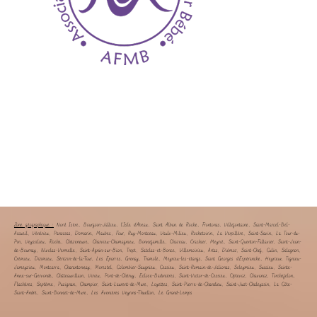
Zone géographique :
Nord Isère, Bourgoin-Jallieu, l’Isle d’Abeau, Saint Alban de Roche, Frontonas, Villefontaine, Saint-Marcel-Bel-
Accueil, Vénérieu, Panossas, Domarin, Maubec, Four, Ruy-Montceau, Vaulx-Milieu, Rochetoirin, La Verpillère, Saint-Savin, La Tour-du-
Pin, Veyssilieu, Roche, Chèzeneuve, Charvieu-Chamagnieu, Bonnefamille, Chozeau, Crachier, Meyrié, Saint-Quentin-Fallavier, Saint-Jean-
de-Bournay, Nivolas-Vermelle, Saint-Agnin-sur-Bion, Trept, Satolas-et-Bonce, Villemoirieu, Artas, Diémoz, Saint-Chef, Culin, Salagnon,
Crémieu, Dizimieu, Sérézin-de-la-Tour, Les Eparres, Grenay, Tramolé, Meyrieu-les-étangs, Saint Georges d’Espéranche, Heyrieux, Tignieu-
Jameyzieu, Montcarra, Charantonnay, Morestel, Colombier-Saugnieu, Cessieu, Saint-Romain-de-Jalionas, Soleymieu, Succieu, Sainte-
Anne-sur-Gervonde, Châteauvillain, Virieu, Pont-de-Chéruy, Eclose-Badinières, Saint-Victor-de-Cessieu, Optevoz, Chavanoz, Torchefelon,
Flachères, Septème, Pusignan, Champier, Saint-Laurent-de-Mure, Loyettes, Saint-Pierre-de-Chandieu, Saint-Just-Chaleyssin, La Côte-
Saint-André, Saint-Bonnet-de-Mure, Les Avenières Veyrins-Thuellin, Le Grand-Lemps