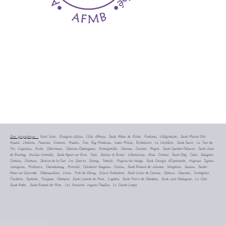
Zone géographique :
Nord Isère, Bourgoin-Jallieu, l’Isle d’Abeau, Saint Alban de Roche, Frontonas, Villefontaine, Saint-Marcel-Bel-
Accueil, Vénérieu, Panossas, Domarin, Maubec, Four, Ruy-Montceau, Vaulx-Milieu, Rochetoirin, La Verpillère, Saint-Savin, La Tour-du-
Pin, Veyssilieu, Roche, Chèzeneuve, Charvieu-Chamagnieu, Bonnefamille, Chozeau, Crachier, Meyrié, Saint-Quentin-Fallavier, Saint-Jean-
de-Bournay, Nivolas-Vermelle, Saint-Agnin-sur-Bion, Trept, Satolas-et-Bonce, Villemoirieu, Artas, Diémoz, Saint-Chef, Culin, Salagnon,
Crémieu, Dizimieu, Sérézin-de-la-Tour, Les Eparres, Grenay, Tramolé, Meyrieu-les-étangs, Saint Georges d’Espéranche, Heyrieux, Tignieu-
Jameyzieu, Montcarra, Charantonnay, Morestel, Colombier-Saugnieu, Cessieu, Saint-Romain-de-Jalionas, Soleymieu, Succieu, Sainte-
Anne-sur-Gervonde, Châteauvillain, Virieu, Pont-de-Chéruy, Eclose-Badinières, Saint-Victor-de-Cessieu, Optevoz, Chavanoz, Torchefelon,
Flachères, Septème, Pusignan, Champier, Saint-Laurent-de-Mure, Loyettes, Saint-Pierre-de-Chandieu, Saint-Just-Chaleyssin, La Côte-
Saint-André, Saint-Bonnet-de-Mure, Les Avenières Veyrins-Thuellin, Le Grand-Lemps