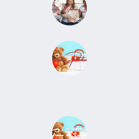
Cercle Maman-Bébé
Secourisme Pédiatrique
Graine de Secouriste