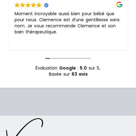
e aussi bien pour bébé que
Nous avons vécu un m
ce est d’une gentillesse sans
lors du thalasso bain de 
commande Clemence et son
C'était si doux, si apai
e.
À s'offrir ou à se faire o
1000 mercis Clémence p
Lire la suite
"douce heure" dans votr
Évaluation
Google
:
5.0
sur 5,
Basée sur
63 avis
V