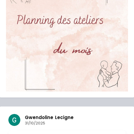
 Lecigne
Nadège JURY
17/10/2025